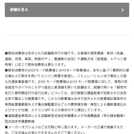
詳細を見る
■燃料消費率は定められた試験条件での値です。お客様の使用環境・条件（気象、
道路、渋滞、車両、架装ボディ、整備等の状況）や運転方法（急発進、エアコン使
用等）に応じて燃料消費率は異なります。
■燃料消費率のJH25モード燃費値とJH15モード燃費値は、法令に基づく標準的な諸
元値および条件を用いてエンジン燃費を実測し、シミュレーション法で算出した国
土交通省審査値です。JH25 モード燃費値はJH15 モード燃費値に対して、車両の空
気抵抗やタイヤのころがり抵抗に実測値を用いた試験法で、試験で用いる「都市内
走行と都市間走行の走行比率」については、走行実態の調査結果が反映された法定
比率で算出した燃費値です。これらの燃費値は法令で定められた燃費値計算条件の
車両総重量範囲および最大積載量区分ごとの標準諸元値・車型による最終減速比お
よびタイヤ仕様、エアコンOFF などの条件の下に算出しています。
■道路運送車両法による自動車型式指定申請書および共通構造部（多仕様自動車）
型式指定申請書数値
■メーカーオプションはご注文時に申し受けます。メーカーの工場で装着するた
め、ご注文後はお受けできませんのでご了承ください。