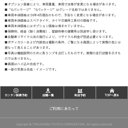
■オプション装着により、車両重量、車両寸法等が変更になる場合があります。
■“Gパッケージ”“Sパッケージ”はグレード名称ではありません。
■車両本体価格は'26年4月現在のもので、予告なく変更となる場合があります。
■車両本体価格はスペアタイヤ、タイヤ交換用工具付の価格です。
■車両本体価格にはオプション価格は含まれていません。
■保険料、税金（除く消費税）、登録料等の諸費用は別途申し受けます。
■自動車リサイクル法の施行により、リサイクル料金が別途必要となります。
■ボディカラーおよび内装色は撮影の条件、ご覧になる画面によって実際の色とは
異なって見えることがあります。
■写真は機能説明のために各ランプを点灯したものです。実際の走行状態を示すも
のではありません。
■画面はハメ込み合成です。
■一部の写真は合成・イメージです。
カンタン試乗予約
店舗一覧
来店予約
TOPへ戻る
ご利用にあたって
Copyright © TOKUSHIMA TOYOTA CORPORATION. All rights reserved.