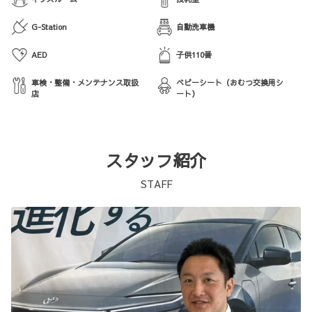
G-Station
自動洗車機
AED
子供110番
車検・整備・メンテナンス取扱
ベビーシート（おむつ交換用シ
店
ート）
スタッフ紹介
STAFF