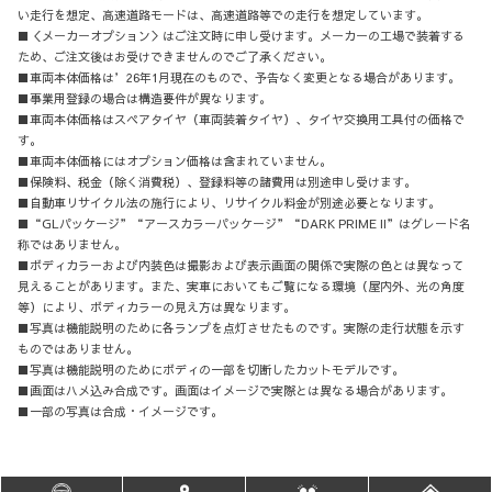
い走行を想定、高速道路モードは、高速道路等での走行を想定しています。
■＜メーカーオプション＞はご注文時に申し受けます。メーカーの工場で装着する
ため、ご注文後はお受けできませんのでご了承ください。
■車両本体価格は’26年1月現在のもので、予告なく変更となる場合があります。
■事業用登録の場合は構造要件が異なります。
■車両本体価格はスペアタイヤ（車両装着タイヤ）、タイヤ交換用工具付の価格で
す。
■車両本体価格にはオプション価格は含まれていません。
■保険料、税金（除く消費税）、登録料等の諸費用は別途申し受けます。
■自動車リサイクル法の施行により、リサイクル料金が別途必要となります。
■“GLパッケージ”“アースカラーパッケージ”“DARK PRIME II”はグレード名
称ではありません。
■ボディカラーおよび内装色は撮影および表示画面の関係で実際の色とは異なって
見えることがあります。また、実車においてもご覧になる環境（屋内外、光の角度
等）により、ボディカラーの見え方は異なります。
■写真は機能説明のために各ランプを点灯させたものです。実際の走行状態を示す
ものではありません。
■写真は機能説明のためにボディの一部を切断したカットモデルです。
■画面はハメ込み合成です。
画面はイメージで実際とは異なる場合があります。
■一部の写真は合成・イメージです。