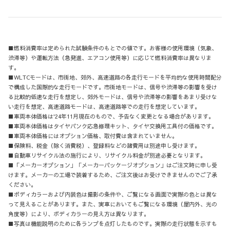
■燃料消費率は定められた試験条件のもとでの値です。お客様の使用環境（気象、
渋滞等）や運転方法（急発進、エアコン使用等）に応じて燃料消費率は異なりま
す。
■WLTCモードは、市街地、郊外、高速道路の各走行モードを平均的な使用時間配分
で構成した国際的な走行モードです。市街地モードは、信号や渋滞等の影響を受け
る比較的低速な走行を想定し、郊外モードは、信号や渋滞等の影響をあまり受けな
い走行を想定、高速道路モードは、高速道路等での走行を想定しています。
■車両本体価格は'24年11月現在のもので、予告なく変更となる場合があります。
■車両本体価格はタイヤパンク応急修理キット、タイヤ交換用工具付の価格です。
■車両本体価格にはオプション価格、取付費は含まれていません。
■保険料、税金（除く消費税）、登録料などの諸費用は別途申し受けます。
■自動車リサイクル法の施行により、リサイクル料金が別途必要となります。
■「メーカーオプション」「メーカーパッケージオプション」はご注文時に申し受
けます。メーカーの工場で装着するため、ご注文後はお受けできませんのでご了承
ください。
■ボディカラーおよび内装色は撮影の条件や、ご覧になる画面で実際の色とは異な
って見えることがあります。また、実車においてもご覧になる環境（屋内外、光の
角度等）により、ボディカラーの見え方は異なります。
■写真は機能説明のために各ランプを点灯したものです。実際の走行状態を示すも