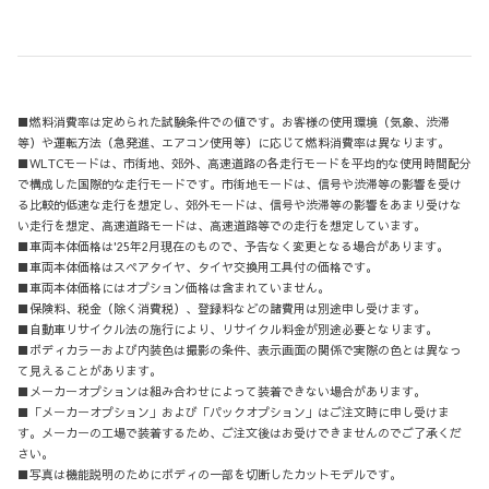
■燃料消費率は定められた試験条件での値です。お客様の使用環境（気象、渋滞
等）や運転方法（急発進、エアコン使用等）に応じて燃料消費率は異なります。
■WLTCモードは、市街地、郊外、高速道路の各走行モードを平均的な使用時間配分
で構成した国際的な走行モードです。市街地モードは、信号や渋滞等の影響を受け
る比較的低速な走行を想定し、郊外モードは、信号や渋滞等の影響をあまり受けな
い走行を想定、高速道路モードは、高速道路等での走行を想定しています。
■車両本体価格は'25年2月現在のもので、予告なく変更となる場合があります。
■車両本体価格はスペアタイヤ、タイヤ交換用工具付の価格です。
■車両本体価格にはオプション価格は含まれていません。
■保険料、税金（除く消費税）、登録料などの諸費用は別途申し受けます。
■自動車リサイクル法の施行により、リサイクル料金が別途必要となります。
■ボディカラーおよび内装色は撮影の条件、表示画面の関係で実際の色とは異なっ
て見えることがあります。
■メーカーオプションは組み合わせによって装着できない場合があります。
■「メーカーオプション」および「パックオプション」はご注文時に申し受けま
す。メーカーの工場で装着するため、ご注文後はお受けできませんのでご了承くだ
さい。
■写真は機能説明のためにボディの一部を切断したカットモデルです。