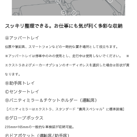
スッキリ整理できる。お仕事にも気が利く多彩な収納
Ⓐアッパートレイ
伝票や筆記具、スマートフォンなどの一時的な置き場所として役立ちます。
※アッパートレイは停車中のみの使用とし、走行中は使用しないでください。 ※
エクストラおよびメーカーオプションのオーディオレスを選択した場合は形状が異
なります。
Ⓑ助手席トレイ
Ⓒセンタートレイ
Ⓓバニティミラー＆チケットホルダー（運転席）
［バニティミラーはエクストラ、スタンダード“農用スペシャル”に標準装備］
Ⓔグローブボックス
235mm×165mmの一般的な車検証が収納可能。
Ⓕドアポケット（運転席/助手席）