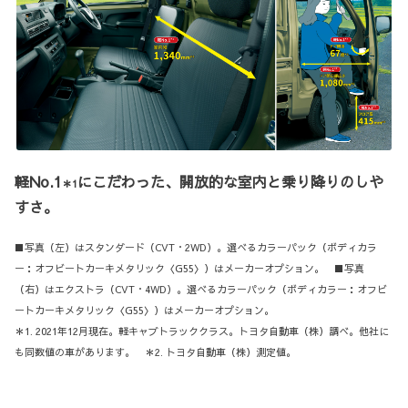
軽No.1
にこだわった、開放的な室内と乗り降りのしや
＊1
すさ。
■写真（左）はスタンダード（CVT・2WD）。選べるカラーパック（ボディカラ
ー：オフビートカーキメタリック〈G55〉）はメーカーオプション。 ■写真
（右）はエクストラ（CVT・4WD）。選べるカラーパック（ボディカラー：オフビ
ートカーキメタリック〈G55〉）はメーカーオプション。
＊1. 2021年12月現在。軽キャブトラッククラス。トヨタ自動車（株）調べ。他社に
も同数値の車があります。 ＊2. トヨタ自動車（株）測定値。