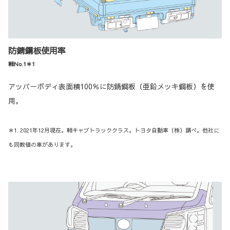
防錆鋼板使用率
軽No.1＊1
アッパーボディ表面積100％に防錆鋼板（亜鉛メッキ鋼板）を使
用。
＊1. 2021年12月現在。軽キャブトラッククラス。トヨタ自動車（株）調べ。他社に
も同数値の車があります。