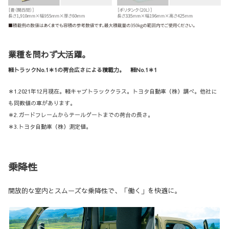
業種を問わず大活躍。
軽トラックNo.1＊1の荷台広さによる積載力。 軽No.1＊1
＊1.2021年12月現在。軽キャブトラッククラス。トヨタ自動車（株）調べ。他社に
も同数値の車があります。
＊2.ガードフレームからテールゲートまでの荷台の長さ。
＊3.トヨタ自動車（株）測定値。
乗降性
開放的な室内とスムーズな乗降性で、「働く」を快適に。