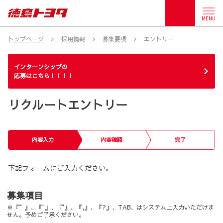
MENU
トップページ
採用情報
募集要項
エントリー
インターンシップの
応募はこちら！！！！
リクルートエントリー
内容入力
内容確認
完了
下記フォームにご入力ください。
募集項目
※『”』、『"』、『'』、『,』、『?』、TAB、はシステム上入力いただけま
せん。予めご了承ください。