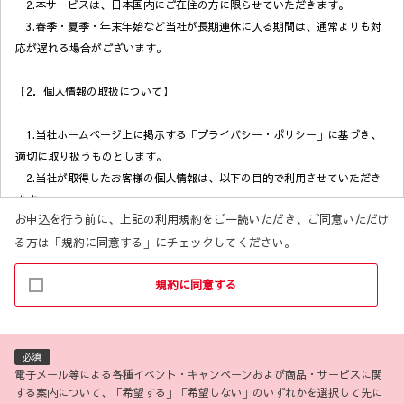
2.本サービスは、日本国内にご在住の方に限らせていただきます。
3.春季・夏季・年末年始など当社が長期連休に入る期間は、通常よりも対
応が遅れる場合がございます。
【2．個人情報の取扱について】
1.当社ホームページ上に掲示する「プライバシー・ポリシー」に基づき、
適切に取り扱うものとします。
2.当社が取得したお客様の個人情報は、以下の目的で利用させていただき
ます。
お申込を行う前に、上記の利用規約をご一読いただき、ご同意いただけ
(1)お客様リクエストに対応するにあたって問題が発生した場合の確認・
る方は「規約に同意する」にチェックしてください。
連絡
(2)お客様から照会があった場合のリクエスト情報の確認
規約に同意する
(3)お客様に不利益を与えないために行う、お客様に対する迅速なご連絡
（電子メール、電話、郵送によるご連絡）
(4)当社で取り扱っている商品・サービスなどに関する営業上のご案内
(5)商品の企画・開発あるいはお客様満足向上策などの検討のためのお客
必須
様アンケート調査の実施
電子メール等による各種イベント・キャンペーンおよび商品・サービスに関
する案内について、「希望する」「希望しない」のいずれかを選択して先に