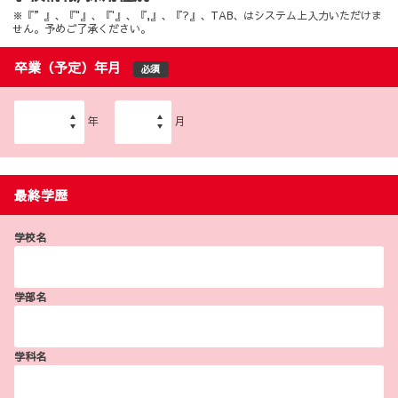
※『”』、『"』、『'』、『,』、『?』、TAB、はシステム上入力いただけま
せん。予めご了承ください。
卒業（予定）年月
必須
年
月
最終学歴
学校名
学部名
学科名