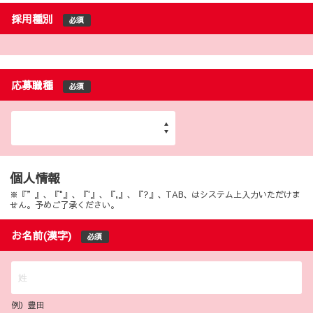
採用種別
必須
応募職種
必須
個人情報
※『”』、『"』、『'』、『,』、『?』、TAB、はシステム上入力いただけま
せん。予めご了承ください。
お名前(漢字)
必須
例）豊田