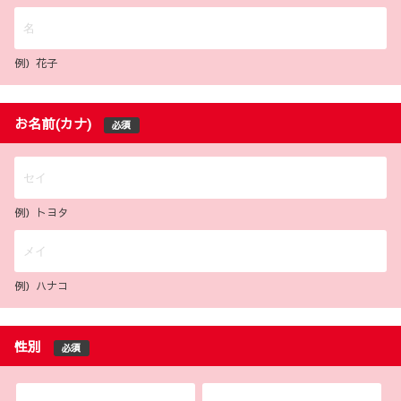
例）花子
お名前(カナ)
必須
例）トヨタ
例）ハナコ
性別
必須