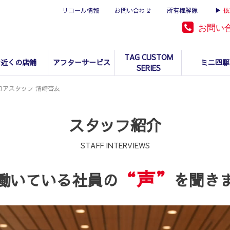
リコール情報
お問い合わせ
所有権解除
▶
依
お問い
TAG CUSTOM
お近くの店舗
アフターサービス
ミニ四駆
SERIES
ロアスタッフ 清崎杏友
スタッフ紹介
STAFF INTERVIEWS
“声”
働いている社員の
を聞き