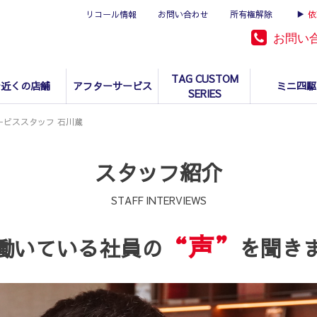
リコール情報
お問い合わせ
所有権解除
▶
依
お問い
TAG CUSTOM
お近くの店舗
アフターサービス
ミニ四駆
SERIES
ービススタッフ 石川蔵
スタッフ紹介
STAFF INTERVIEWS
“声”
働いている社員の
を聞き