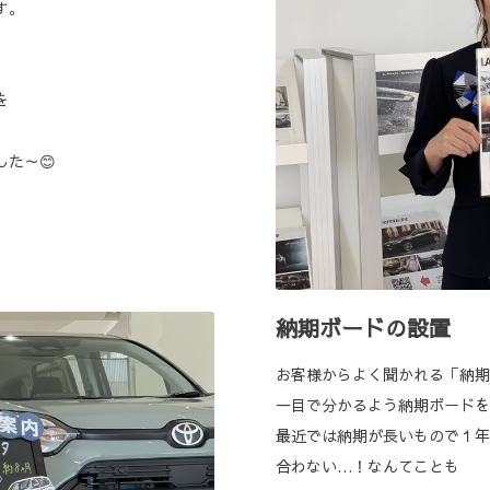
す。
を
た～😊
納期ボードの設置
お客様からよく聞かれる「納期
一目で分かるよう納期ボードを
最近では納期が長いもので１年
合わない…！なんてことも