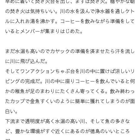
早めに着いて焚き火台を出し、まずは焚き火。穏やかな朝
の焚き火は気持ちいい。川の水を汲んで浄水器を通しケト
ルに入れお湯を沸かす。コーヒーを飲みながら準備をして
いるとメンバーが集まりはじめた。
まだ水温も高いのでカヤックの準備を済ませたら汗を流し
に川に飛び込んだ。
そしてワンアクションちゃぶ台を川の中に置けば涼しいリ
ビングの完成だ。川の中に座りコーヒーを飲んでいると何
かの稚魚が足のまわりにたくさん寄ってくる。飲み終わっ
たカップで金魚すくいのように簡単に獲れてしまうのが面
白い。
下流まで透明度が高く水温の高い川、そして魚の多さな
ど、豊かな環境がすぐ近くにあるのが徳島のいいところ