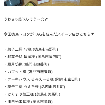
うわぁ✨美味しそう～🥺💕
今回徳島トヨタがTAGを組んだスイーツ店はこちら▼
・菓子工房 47様 (徳島市渋野町)
・和菓子処 福屋様 (徳島市国府町)
・鳳月坊様 (鳴門市撫養町)
・カプット様 (鳴門市撫養町)
・ケーキハウス るみえーる様 (阿南市宝田町)
・菓子工房 うえた様 (名西郡石井町)
・はりまや徳正様 (美馬市美馬町)
・川田光栄堂様 (美馬市脇町)