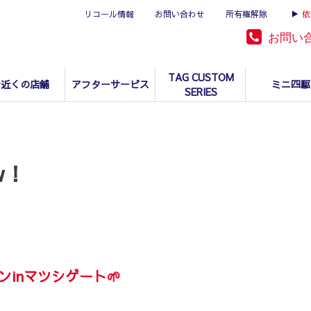
リコール情報
お問い合わせ
所有権解除
▶
依
お問い
TAG CUSTOM
お近くの店舗
アフターサービス
ミニ四駆
SERIES
ew！
ンinマツシゲート🌱