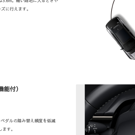
5.6m。細い路地に入るときや
ーズに行えます。
機能付）
キペダルの踏み替え頻度を低減
します。