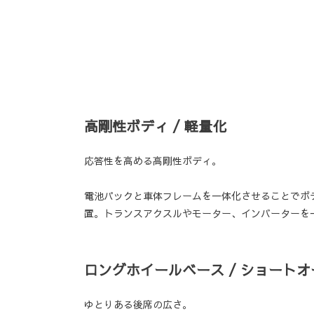
高剛性ボディ / 軽量化
応答性を高める高剛性ボディ。
電池パックと車体フレームを一体化させることでボ
置。トランスアクスルやモーター、インバーターを一
ロングホイールベース / ショート
ゆとりある後席の広さ。