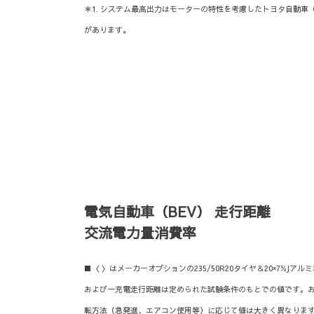
＊1. システム最高出力はモーターの特性を考慮したトヨタ自動車
があります。
電気自動車（BEV） 走行距離
交流電力量消費率
■〈 〉はメーカーオプションの235/50R20タイヤ＆20×7½J
および一充電走行距離は定められた試験条件のもとでの値です。
転方法（急発進、エアコン使用等）に応じて値は大きく異なります