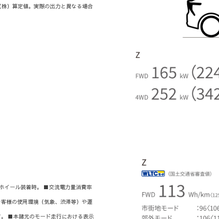
（株）算定値。実際の出力と異なる場合
アルミホイール装着時。 ■交流電力量消費率
お客様の使用環境（気象、渋滞等）や運
。 ■本諸元のモード走行における表示