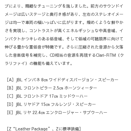
プにより、精緻なチューニングを施しました。前方のサウンドイ
メージは広いステージと奥行き感があり、左右のステレオイメー
ジは均一で車両の幅いっぱいに広がります。煌めくような鮮やか
さを実現し、コントラストが高くエネルギッシュな中高音域、イ
ンパクトかつキレのある低音域、そして低域の可聴限界に向けて
伸びる豊かな重低音が特徴です。さらに圧縮された音源から欠落
した音楽信号を補完し、CD相当の音源を再現するClari-FiTM（ク
ラリファイ）の機能も備えています。
［A］JBL インパネ 8㎝ ワイドディスパージョン・スピーカー
［B］JBL フロントピラー 2.5㎝ ホーンツィーター
［C］JBL フロントドア 17㎝ ミッドウーハー
［D］JBL リヤドア 15㎝ フルレンジ・スピーカー
［E］JBL リヤ 22.4㎝ エンクロージャー・サブウーハー
［Z“Leather Package”、Zに標準装備］