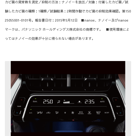
カビ菌の発育数を測定／抑制の方法：ナノイーを放出／対象：付着したカビ菌／試
験したカビ菌の種類：1種類／試験結果：2時間作動でカビ菌の抑制効果確認。第150
25055001-0101号。報告書日付：2015年5月12日 ■nanoe、ナノイー及びnanoe
マークは、パナソニック ホールディングス株式会社の商標です。 ■使用環境によ
ってはナノイーの効果が十分に得られない場合があります。