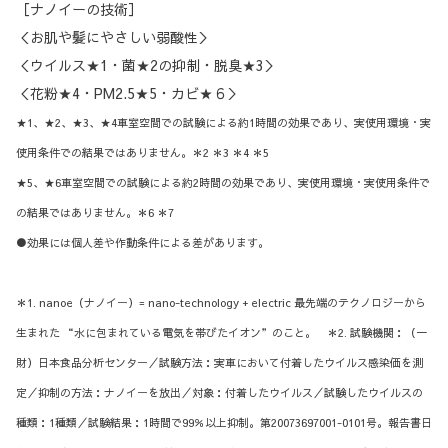
［ナノイーの技術］
＜お肌や髪にやさしい弱酸性＞
＜ウイルス★1・菌★2の抑制・脱臭★3＞
＜花粉★4・PM2.5★5・カビ★６＞
★1、★2、★3、★4車室空間での試験による約1時間の効果であり、実使用環境・実
使用条件での結果ではありません。＊2 ＊3 ＊4 ＊5
★5、★6車室空間での試験による約2時間の効果であり、実使用環境・実使用条件で
の結果ではありません。＊6 ＊7
●効果には個人差や作動条件による差があります。
＊1. nanoe（ナノイー）= nano-technology + electric 最先端のテクノロジーから
生まれた “水に包まれている電気を帯びたイオン”のこと。 ＊2. 試験機関：（一
財）日本食品分析センター／試験方法：実車において付着したウイルス感染価を測
定／抑制の方法：ナノイーを放出／対象：付着したウイルス／試験したウイルスの
種類：1種類／試験結果：1時間で99％以上抑制。第20073697001-0101号。報告書日