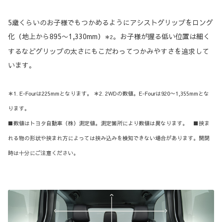
5歳くらいのお子様でもつかめるようにアシストグリップをロング
化（地上から895〜1,330mm）
。お子様が握る低い位置は細く
＊2
するなどグリップの太さにもこだわってつかみやすさを追求して
います。
＊1. E-Fourは225mmとなります。 ＊2. 2WDの数値。E-Fourは920〜1,355mmとな
ります。
■数値はトヨタ自動車（株）測定値。測定箇所により数値は異なります。 ■挟ま
れる物の形状や挟まれ方によっては挟み込みを検知できない場合があります。開閉
時は十分にご注意ください。