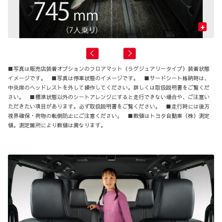
+
■写真は販売店装着オプションのフロアマット（ラグジュアリータイプ）装着状態
イメージです。 ■写真は停車状態のイメージです。 ■サードシート格納時は、
中央席のヘッドレストを外して操作してください。詳しくは取扱説明書をご覧くだ
さい。 ■標準状態以外のシートアレンジにすると走行できない場合や、ご注意い
ただきたい項目があります。必ず取扱説明書をご覧ください。 ■走行時には後方
視界確保・荷物の転倒防止にご注意ください。 ■数値はトヨタ自動車（株）測定
値。測定箇所により数値は異なります。