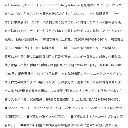
＊1. nanoe（ナノイー）=nano-technology+electric最先端のテクノロジーから生
まれた“水に包まれている電気を帯びたイオン”のこと。 ＊2. 試験機関：（一
財）日本食品分析センター／試験方法：実車において付着したウイルス感染価を測
定／抑制の方法：ナノイーを放出／対象：付着したウイルス／試験したウイルスの
種類：1種類／試験結果：1時間で99％以上抑制。第20073697001-0101号。報告書日
付：2020年12月4日 ＊3. 試験機関：（一財）日本食品分析センター／試験方法：
実車において付着した菌数を測定／抑制の方法：ナノイーを放出／対象：付着した
菌／試験した菌の種類：1種類／試験結果：1時間で99％以上抑制。第15038623001-
0101号。報告書日付：2015年5月12日 ＊4. 試験機関：パナソニック ホールディン
グス株式会社プロダクト解析センター／試験方法：実車において布に付着させたタ
バコ臭を6段階臭気強度表示法による検証／脱臭の方法：ナノイーを放出／対象：付
着したタバコ臭／試験結果：1時間で臭気強度1.8以上低減。BAA33-150318-M35。
■nanoe、ナノイー及びnanoeマークは、パナソニック ホールディングス株式会社
の商標です。 ■写真は作動イメージです。 ■写真はS-Z（メーカーオプション装
着車）。 ■写真の計器盤と画面表示は機能説明のために通常の状態と異なる表