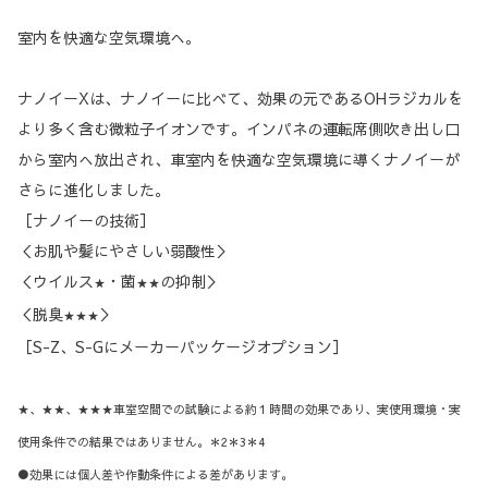
室内を快適な空気環境へ。
ナノイーXは、ナノイーに比べて、効果の元であるOHラジカルを
より多く含む微粒子イオンです。インパネの運転席側吹き出し口
から室内へ放出され、車室内を快適な空気環境に導くナノイーが
さらに進化しました。
［ナノイーの技術］
＜お肌や髪にやさしい弱酸性＞
＜ウイルス
・菌
の抑制＞
★
★★
＜脱臭
＞
★★★
［S-Z、S-Gにメーカーパッケージオプション］
★、★★、★★★車室空間での試験による約１時間の効果であり、実使用環境・実
使用条件での結果ではありません。＊2＊3＊4
●効果には個人差や作動条件による差があります。