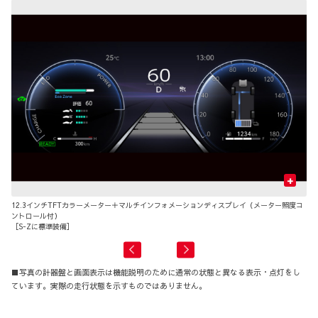
+
12.3インチTFTカラーメーター＋マルチインフォメーションディスプレイ（メーター照度コ
7
ントロール付）
ト
［S-Zに標準装備］
［
■写真の計器盤と画面表示は機能説明のために通常の状態と異なる表示・点灯をし
ています。実際の走行状態を示すものではありません。