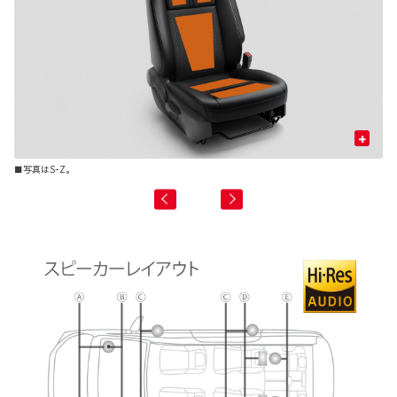
+
■写真はS-Z。
■