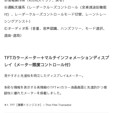
Ⓐ情報操作系（4方向スイッチ、戻る）
Ⓑ運転支援系（レーダークルーズコントロール〈全車速追従機能
付〉、レーダークルーズコントロールモード切替、レーントレー
シングアシスト）
Ⓒオーディオ系（音量、音声認識、ハンズフリー、モード選択、
選曲･選局）
TFTカラーメーター＋マルチインフォメーションディスプ
レイ（メーター照度コントロール付）
見やすさと先進性を両立したディスプレイ&メーター。
多彩な情報を表示する高精細のTFT
カラー液晶画面と先進的かつ視
＊1
認性に優れたメーターを搭載しました。
＊1. TFT［薄膜トランジスタ］：Thin Film Transistor