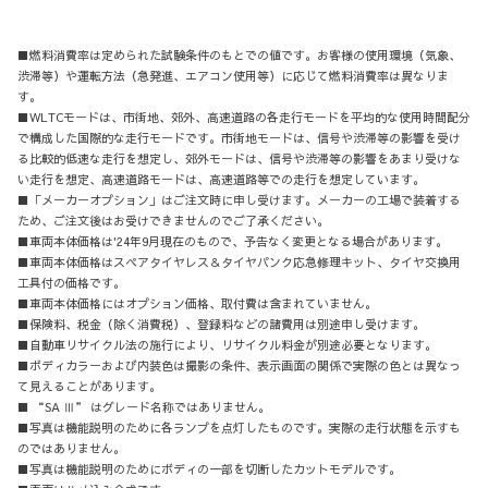
■燃料消費率は定められた試験条件のもとでの値です。お客様の使用環境（気象、
渋滞等）や運転方法（急発進、エアコン使用等）に応じて燃料消費率は異なりま
す。
■WLTCモードは、市街地、郊外、高速道路の各走行モードを平均的な使用時間配分
で構成した国際的な走行モードです。市街地モードは、信号や渋滞等の影響を受け
る比較的低速な走行を想定し、郊外モードは、信号や渋滞等の影響をあまり受けな
い走行を想定、高速道路モードは、高速道路等での走行を想定しています。
■「メーカーオプション」はご注文時に申し受けます。メーカーの工場で装着する
ため、ご注文後はお受けできませんのでご了承ください。
■車両本体価格は'24年9月現在のもので、予告なく変更となる場合があります。
■車両本体価格はスペアタイヤレス＆タイヤパンク応急修理キット、タイヤ交換用
工具付の価格です。
■車両本体価格にはオプション価格、取付費は含まれていません。
■保険料、税金（除く消費税）、登録料などの諸費用は別途申し受けます。
■自動車リサイクル法の施行により、リサイクル料金が別途必要となります。
■ボディカラーおよび内装色は撮影の条件、表示画面の関係で実際の色とは異なっ
て見えることがあります。
■ “SA Ⅲ” はグレード名称ではありません。
■写真は機能説明のために各ランプを点灯したものです。実際の走行状態を示すも
のではありません。
■写真は機能説明のためにボディの一部を切断したカットモデルです。