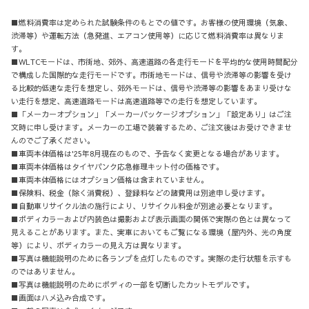
■燃料消費率は定められた試験条件のもとでの値です。お客様の使用環境（気象、
渋滞等）や運転方法（急発進、エアコン使用等）に応じて燃料消費率は異なりま
す。
■WLTCモードは、市街地、郊外、高速道路の各走行モードを平均的な使用時間配分
で構成した国際的な走行モードです。市街地モードは、信号や渋滞等の影響を受け
る比較的低速な走行を想定し、郊外モードは、信号や渋滞等の影響をあまり受けな
い走行を想定、高速道路モードは高速道路等での走行を想定しています。
■「メーカーオプション」「メーカーパッケージオプション」「設定あり」はご注
文時に申し受けます。メーカーの工場で装着するため、ご注文後はお受けできませ
んのでご了承ください。
■車両本体価格は'25年8月現在のもので、予告なく変更となる場合があります。
■車両本体価格はタイヤパンク応急修理キット付の価格です。
■車両本体価格にはオプション価格は含まれていません。
■保険料、税金（除く消費税）、登録料などの諸費用は別途申し受けます。
■自動車リサイクル法の施行により、リサイクル料金が別途必要となります。
■ボディカラーおよび内装色は撮影および表示画面の関係で実際の色とは異なって
見えることがあります。また、実車においてもご覧になる環境（屋内外、光の角度
等）により、ボディカラーの見え方は異なります。
■写真は機能説明のために各ランプを点灯したものです。実際の走行状態を示すも
のではありません。
■写真は機能説明のためにボディの一部を切断したカットモデルです。
■画面はハメ込み合成です。