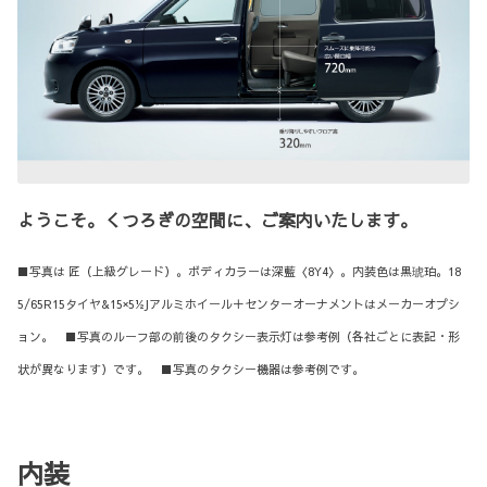
ようこそ。くつろぎの空間に、ご案内いたします。
■写真は 匠（上級グレード）。ボディカラーは深藍〈8Y4〉。内装色は黒琥珀。18
5/65R15タイヤ&15×5½Jアルミホイール＋センターオーナメントはメーカーオプシ
ョン。 ■写真のルーフ部の前後のタクシー表示灯は参考例（各社ごとに表記・形
状が異なります）です。 ■写真のタクシー機器は参考例です。
内装