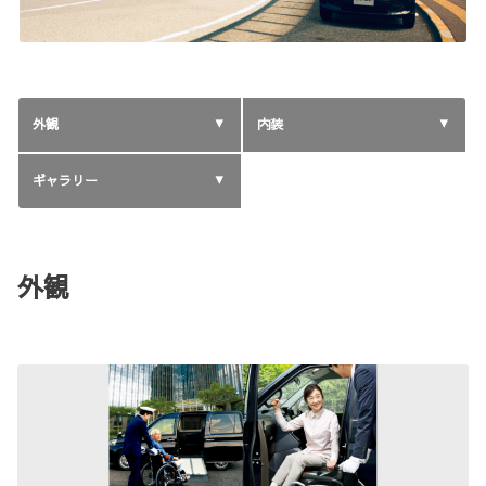
外観
内装
ギャラリー
外観