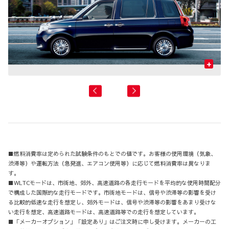
+
■燃料消費率は定められた試験条件のもとでの値です。お客様の使用環境（気象、
渋滞等）や運転方法（急発進、エアコン使用等）に応じて燃料消費率は異なりま
す。
■WLTCモードは、市街地、郊外、高速道路の各走行モードを平均的な使用時間配分
で構成した国際的な走行モードです。市街地モードは、信号や渋滞等の影響を受け
る比較的低速な走行を想定し、郊外モードは、信号や渋滞等の影響をあまり受けな
い走行を想定、高速道路モードは、高速道路等での走行を想定しています。
■「メーカーオプション」「設定あり」はご注文時に申し受けます。メーカーの工