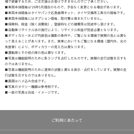
場で装着するため、ご注文後はお受けできませんのでご了承ください。
■車両本体価格は'26年5月現在のもので、予告なく変更となる場合があります。
■車両本体価格はタイヤパンク応急修理キット、タイヤ交換用工具付の価格です。
■車両本体価格にはオプション価格、取付費は含まれていません。
■保険料、税金（除く消費税）、登録料などの諸費用は別途申し受けます。
■自動車リサイクル法の施行により、リサイクル料金が別途必要となります。
■ボディカラーおよび内装色は撮影の条件や、ご覧になる環境で実際の色とは異な
って見えることがあります。また、実車においてもご覧になる環境（屋内外、光の
角度等）により、ボディカラーの見え方は異なります。
■運転席とその他の席の色は異なります。
■写真は機能説明のために各ランプを点灯したものです。実際の走行状態を示すも
のではありません。
■写真は機能説明のために通常の状態と異なる表示・点灯をしています。実際の走
行状態を示すものではありません。
■画面はハメ込み合成です。
■写真のタクシー機器は参考例です。
■一部の写真は合成・イメージです。
ご利用にあたって