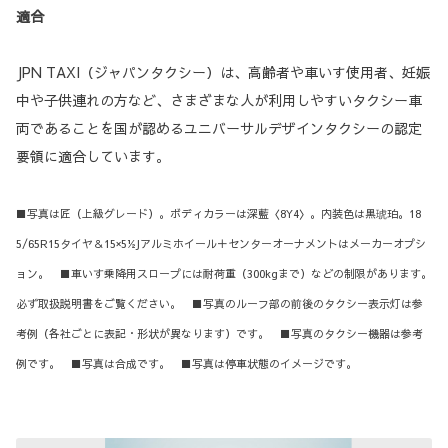
適合
JPN TAXI（ジャパンタクシー）は、高齢者や車いす使用者、妊娠
中や子供連れの方など、さまざまな人が利用しやすいタクシー車
両であることを国が認めるユニバーサルデザインタクシーの認定
要領に適合しています。
■写真は匠（上級グレード）。ボディカラーは深藍〈8Y4〉。内装色は黒琥珀。18
5/65R15タイヤ＆15×5½Jアルミホイール＋センターオーナメントはメーカーオプシ
ョン。 ■車いす乗降用スロープには耐荷重（300kgまで）などの制限があります。
必ず取扱説明書をご覧ください。 ■写真のルーフ部の前後のタクシー表示灯は参
考例（各社ごとに表記・形状が異なります）です。 ■写真のタクシー機器は参考
例です。 ■写真は合成です。 ■写真は停車状態のイメージです。