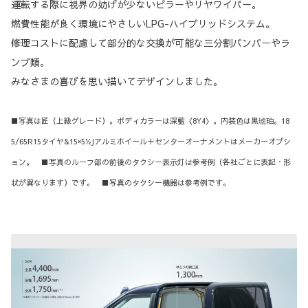
運転する際に視界の妨げが少ないピラーやリヤワイパー。
燃費性能が良く環境にやさしいLPG-ハイブリッドシステム。
修理コストに配慮して部分的な交換が可能な三分割バンパーやラ
ンプ類。
みなさまの喜びを思い描いてデザインしました。
■写真は匠（上級グレード）。ボディカラーは深藍〈8Y4〉。内装色は黒琥珀。18
5/65R15タイヤ&15×5½Jアルミホイール＋センターオーナメントはメーカーオプシ
ョン。 ■写真のルーフ部の前後のタクシー表示灯は参考例（各社ごとに表記・形
状が異なります）です。 ■写真のタクシー機器は参考例です。