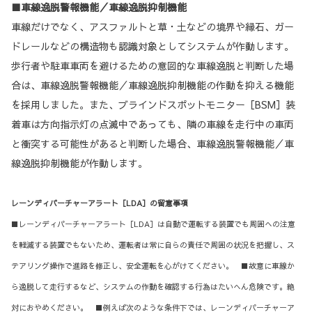
■車線逸脱警報機能／車線逸脱抑制機能
車線だけでなく、アスファルトと草・土などの境界や縁石、ガー
ドレールなどの構造物も認識対象としてシステムが作動します。
歩行者や駐車車両を避けるための意図的な車線逸脱と判断した場
合は、車線逸脱警報機能／車線逸脱抑制機能の作動を抑える機能
を採用しました。また、ブラインドスポットモニター［BSM］装
着車は方向指示灯の点滅中であっても、隣の車線を走行中の車両
と衝突する可能性があると判断した場合、車線逸脱警報機能／車
線逸脱抑制機能が作動します。
レーンディパーチャーアラート［LDA］の留意事項
■レーンディパーチャーアラート［LDA］は自動で運転する装置でも周囲への注意
を軽減する装置でもないため、運転者は常に自らの責任で周囲の状況を把握し、ス
テアリング操作で進路を修正し、安全運転を心がけてください。 ■故意に車線か
ら逸脱して走行するなど、システムの作動を確認する行為はたいへん危険です。絶
対におやめください。 ■例えば次のような条件下では、レーンディパーチャーア