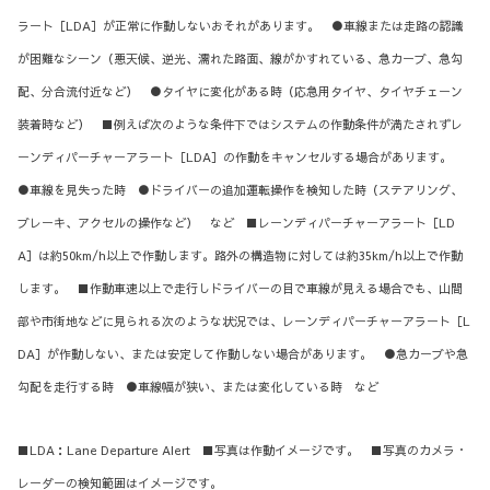
ラート［LDA］が正常に作動しないおそれがあります。 ●車線または走路の認識
が困難なシーン（悪天候、逆光、濡れた路面、線がかすれている、急カーブ、急勾
配、分合流付近など） ●タイヤに変化がある時（応急用タイヤ、タイヤチェーン
装着時など） ■例えば次のような条件下ではシステムの作動条件が満たされずレ
ーンディパーチャーアラート［LDA］の作動をキャンセルする場合があります。
●車線を見失った時 ●ドライバーの追加運転操作を検知した時（ステアリング、
ブレーキ、アクセルの操作など） など ■レーンディパーチャーアラート［LD
A］は約50km/h以上で作動します。路外の構造物に対しては約35km/h以上で作動
します。 ■作動車速以上で走行しドライバーの目で車線が見える場合でも、山間
部や市街地などに見られる次のような状況では、レーンディパーチャーアラート［L
DA］が作動しない、または安定して作動しない場合があります。 ●急カーブや急
勾配を走行する時 ●車線幅が狭い、または変化している時 など
■LDA：Lane Departure Alert ■写真は作動イメージです。 ■写真のカメラ・
レーダーの検知範囲はイメージです。