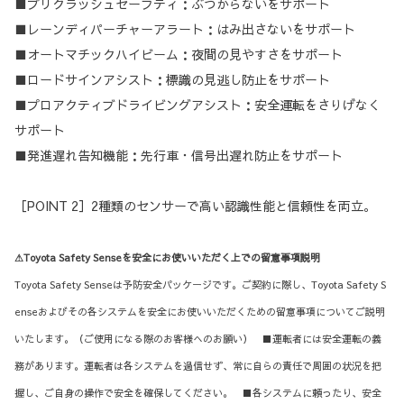
■プリクラッシュセーフティ：ぶつからないをサポート
■レーンディパーチャーアラート：はみ出さないをサポート
■オートマチックハイビーム：夜間の見やすさをサポート
■ロードサインアシスト：標識の見逃し防止をサポート
■プロアクティブドライビングアシスト：安全運転をさりげなく
サポート
■発進遅れ告知機能：先行車・信号出遅れ防止をサポート
［POINT 2］2種類のセンサーで高い認識性能と信頼性を両立。
⚠Toyota Safety Senseを安全にお使いいただく上での留意事項説明
Toyota Safety Senseは予防安全パッケージです。ご契約に際し、Toyota Safety S
enseおよびその各システムを安全にお使いいただくための留意事項についてご説明
いたします。（ご使用になる際のお客様へのお願い） ■運転者には安全運転の義
務があります。運転者は各システムを過信せず、常に自らの責任で周囲の状況を把
握し、ご自身の操作で安全を確保してください。 ■各システムに頼ったり、安全