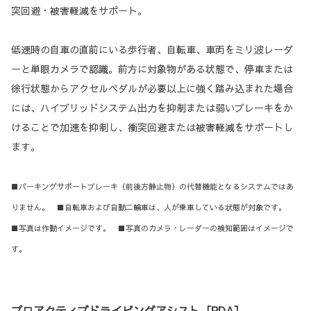
突回避・被害軽減をサポート。
低速時の自車の直前にいる歩行者、自転車、車両をミリ波レーダ
ーと単眼カメラで認識。前方に対象物がある状態で、停車または
徐行状態からアクセルペダルが必要以上に強く踏み込まれた場合
には、ハイブリッドシステム出力を抑制または弱いブレーキをか
けることで加速を抑制し、衝突回避または被害軽減をサポートし
ます。
■パーキングサポートブレーキ（前後方静止物）の代替機能となるシステムではあ
りません。 ■自転車および自動二輪車は、人が乗車している状態が対象です。
■写真は作動イメージです。 ■写真のカメラ・レーダーの検知範囲はイメージで
す。
プロアクティブドライビングアシスト［PDA］