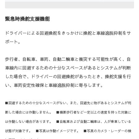
緊急時操舵支援機能
ドライバーによる回避操舵をきっかけに操舵と車線逸脱抑制をサ
ポート。
歩行者、自転車、車両、自動二輪車と衝突する可能性が高く、自
車線内に回避するための十分なスペースがあるとシステムが判断
した場合で、ドライバーの回避操舵があったとき、操舵支援を行
い、車両安定性確保と車線逸脱抑制に寄与します。
■回避するための十分なスペースがない、また、回避先に物があるとシステムが判
断した場合には作動しません。 ■横断歩行者など一定以上の速度を持った対象に
は作動しない場合があります。 ■自転車および自動二輪車は、人が乗車している
状態が対象です。 ■写真は作動イメージです。 ■写真のカメラ・レーダーの検