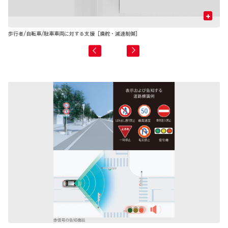
+
歩行者/自転車/駐車車両に対する支援［操舵・減速制御］
先