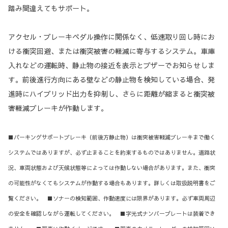
踏み間違えてもサポート。
アクセル・ブレーキペダル操作に関係なく、低速取り回し時にお
ける衝突回避、または衝突被害の軽減に寄与するシステム。車庫
入れなどの運転時、静止物の接近を表示とブザーでお知らせしま
す。前後進行方向にある壁などの静止物を検知している場合、発
進時にハイブリッド出力を抑制し、さらに距離が縮まると衝突被
害軽減ブレーキが作動します。
■パーキングサポートブレーキ（前後方静止物）は衝突被害軽減ブレーキまで働く
システムではありますが、必ず止まることを約束するものではありません。道路状
況、車両状態および天候状態等によっては作動しない場合があります。また、衝突
の可能性がなくてもシステムが作動する場合もあります。詳しくは取扱説明書をご
覧ください。 ■ソナーの検知範囲、作動速度には限界があります。必ず車両周辺
の安全を確認しながら運転してください。 ■字光式ナンバープレートは装着でき