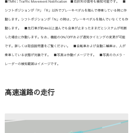
■TMN：Traffic Movement Notification ■右折矢印信号も検知可能です。 ■
シフトポジションが「P」「R」以外でブレーキペダルを踏んで停車している時に作
動します。シフトポジションが「N」の時は、ブレーキペダルを踏んでいなくても作
動します。 ■先行車が約4m以上進んでも自車が止まったままだとシステムが判断
した場合に作動します。なお、機能のON/OFFおよび通知タイミングの変更が可能
です。詳しくは取扱説明書をご覧ください。 ■自転車および自動二輪車は、人が
乗車している状態が対象です。 ■写真は作動イメージです。 ■写真のカメラ・
レーダーの検知範囲はイメージです。
高速道路の走行