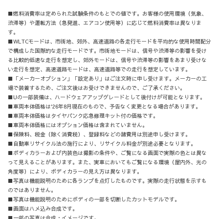
■燃料消費率は定められた試験条件のもとでの値です。お客様の使用環境（気象、
渋滞等）や運転方法（急発進、エアコン使用等）に応じて燃料消費率は異なりま
す。
■WLTCモードは、市街地、郊外、高速道路の各走行モードを平均的な使用時間配分
で構成した国際的な走行モードです。市街地モードは、信号や渋滞等の影響を受け
る比較的低速な走行を想定し、郊外モードは、信号や渋滞等の影響をあまり受けな
い走行を想定、高速道路モードは、高速道路等での走行を想定しています。
■「メーカーオプション」「設定あり」はご注文時に申し受けます。メーカーの工
場で装着するため、ご注文後はお受けできませんので、ご了承ください。
■Uの一部装備は、ハードウェアアップグレードとして後付けが可能となります。
■車両本体価格は'26年8月現在のもので、予告なく変更となる場合があります。
■車両本体価格はタイヤパンク応急修理キット付の価格です。
■車両本体価格にはオプション価格は含まれていません。
■保険料、税金（除く消費税）、登録料などの諸費用は別途申し受けます。
■自動車リサイクル法の施行により、リサイクル料金が別途必要となります。
■ボディカラーおよび内装色は撮影の条件や、ご覧になる画面で実際の色とは異な
って見えることがあります。また、実車においてもご覧になる環境（屋内外、光の
角度等）により、ボディカラーの見え方は異なります。
■写真は機能説明のために各ランプを点灯したものです。実際の走行状態を示すも
のではありません。
■写真は機能説明のためにボディの一部を切断したカットモデルです。
■画面はハメ込み合成です。
■一部の写真は合成・イメージです。