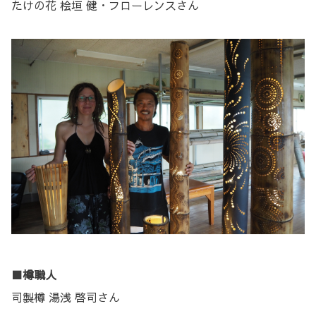
たけの花 桧垣 健・フローレンスさん
■樽職人
司製樽 湯浅 啓司さん