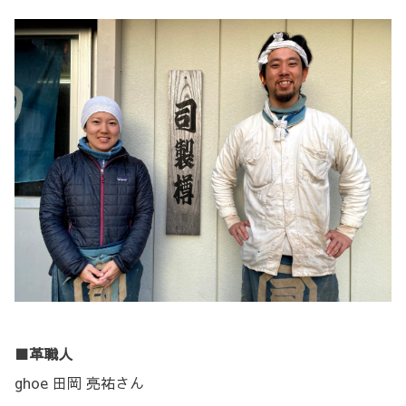
■革職人
ghoe 田岡 亮祐さん